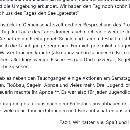
d die Umgebung erkundet. Wir haben den Tag noch schön i
hluss des Tages den See „getestet“.
ühstück im Gemeinschaftszelt und der Besprechung des P
 Tag. Im Laufe des Tages kamen auch noch viele weitere J
Sie hatten am Freitag noch Schule und kamen deshalb erst 
uch die Tauchgänge begonnen. Für mich persönlich übrigen
 Wasser tauchen konnte (also ganz schön spannend). Bei re
ehen, allerdings wenige Fische. Es gab Gartenzwerge, Sege
ehr zu sehen.
gab es neben den Tauchgängen einige Aktionen am Samstag
n, Floßbau, Segeln, Apnoe und vieles mehr. Drei Jugendlic
euerin machte ihr Apnoe **. Es war also für jeden Jugendli
ntag ging es für uns nach dem Frühstück ans abbauen der 
k viele neue Taucherfahrungen und Bekanntschaften aus an
Fazit: Wir hatten viel Spaß und 